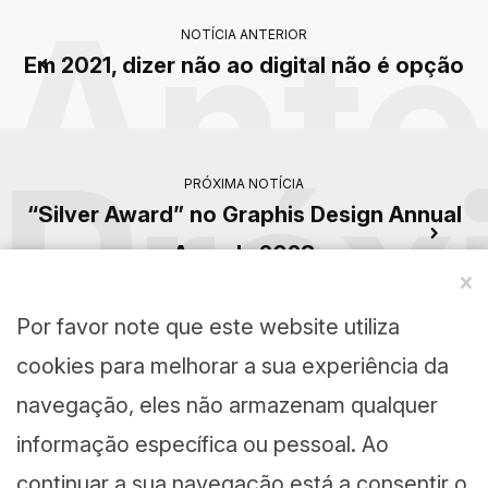
Ante
NOTÍCIA ANTERIOR
Em 2021, dizer não ao digital não é opção
Próx
PRÓXIMA NOTÍCIA
“Silver Award” no Graphis Design Annual
Awards 2023
Por favor note que este website utiliza
cookies para melhorar a sua experiência da
navegação, eles não armazenam qualquer
a sua marca é única!
informação específica ou pessoal. Ao
continuar a sua navegação está a consentir o
E isso inspira-nos.